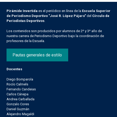
Pirámide Invertida
es el periódico en línea de la
Escuela Superior
de Periodismo Deportivo "José R. López Pájaro"
del
Círculo de
Periodistas Deportivos
.
Los contenidos son producidos por alumnos de 2º y 3º año de
nuestra carrera de Periodismo Deportivo bajo la coordinación de
profesores de la Escuela.
Pautas generales de estilo
Docentes
Diego Bomparola
Rocío Calmels
Fernando Candeias
Carlos Cánepa
Andrea Carballada
Gonzalo Cores
Daniel Guzmán
Alejandro Magaldi