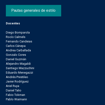
Pautas generales de estilo
Docentes
Diego Bomparola
Rocío Calmels
Fernando Candeias
Carlos Cánepa
Andrea Carballada
Gonzalo Cores
Daniel Guzmán
Alejandro Magaldi
Santiago Mazzuchini
Eduardo Menegazzi
Andrés Prestileo
Javier Rodríguez
Ariel Ruya
Daniel Talio
Fabio Tokman
Pablo Waimann