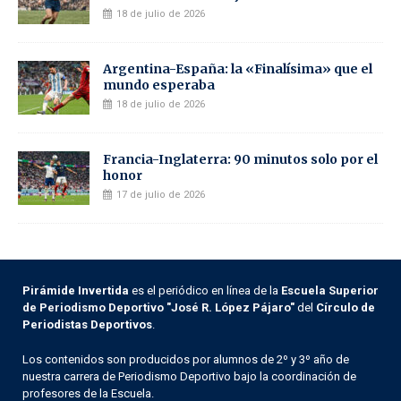
18 de julio de 2026
Argentina-España: la «Finalísima» que el
mundo esperaba
18 de julio de 2026
Francia-Inglaterra: 90 minutos solo por el
honor
17 de julio de 2026
Pirámide Invertida
es el periódico en línea de la
Escuela Superior
de Periodismo Deportivo "José R. López Pájaro"
del
Círculo de
Periodistas Deportivos
.
Los contenidos son producidos por alumnos de 2º y 3º año de
nuestra carrera de Periodismo Deportivo bajo la coordinación de
profesores de la Escuela.