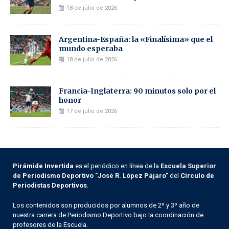
18 de julio de 2026
Argentina-España: la «Finalísima» que el
mundo esperaba
18 de julio de 2026
Francia-Inglaterra: 90 minutos solo por el
honor
17 de julio de 2026
Pirámide Invertida
es el periódico en línea de la
Escuela Superior
de Periodismo Deportivo "José R. López Pájaro"
del
Círculo de
Periodistas Deportivos
.
Los contenidos son producidos por alumnos de 2º y 3º año de
nuestra carrera de Periodismo Deportivo bajo la coordinación de
profesores de la Escuela.