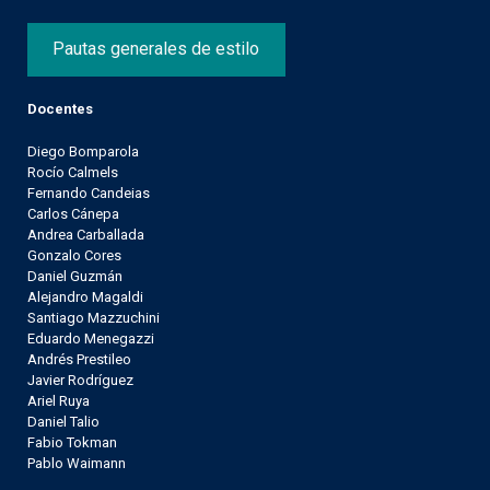
Pautas generales de estilo
Docentes
Diego Bomparola
Rocío Calmels
Fernando Candeias
Carlos Cánepa
Andrea Carballada
Gonzalo Cores
Daniel Guzmán
Alejandro Magaldi
Santiago Mazzuchini
Eduardo Menegazzi
Andrés Prestileo
Javier Rodríguez
Ariel Ruya
Daniel Talio
Fabio Tokman
Pablo Waimann