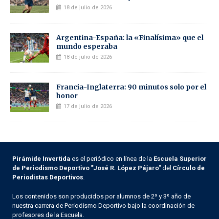
18 de julio de 2026
Argentina-España: la «Finalísima» que el
mundo esperaba
18 de julio de 2026
Francia-Inglaterra: 90 minutos solo por el
honor
17 de julio de 2026
Pirámide Invertida
es el periódico en línea de la
Escuela Superior
de Periodismo Deportivo "José R. López Pájaro"
del
Círculo de
Periodistas Deportivos
.
Los contenidos son producidos por alumnos de 2º y 3º año de
nuestra carrera de Periodismo Deportivo bajo la coordinación de
profesores de la Escuela.