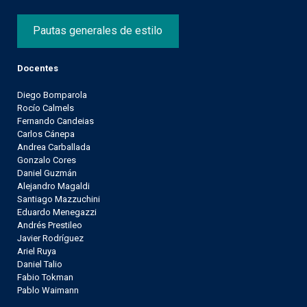
Pautas generales de estilo
Docentes
Diego Bomparola
Rocío Calmels
Fernando Candeias
Carlos Cánepa
Andrea Carballada
Gonzalo Cores
Daniel Guzmán
Alejandro Magaldi
Santiago Mazzuchini
Eduardo Menegazzi
Andrés Prestileo
Javier Rodríguez
Ariel Ruya
Daniel Talio
Fabio Tokman
Pablo Waimann