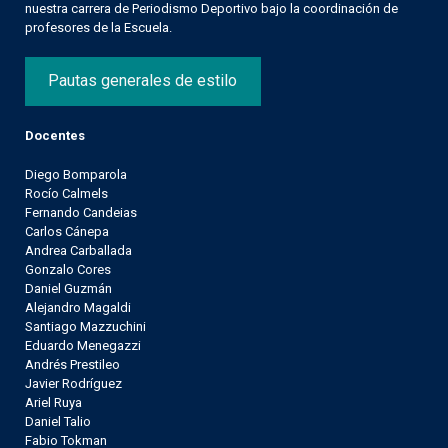
nuestra carrera de Periodismo Deportivo bajo la coordinación de
profesores de la Escuela.
Pautas generales de estilo
Docentes
Diego Bomparola
Rocío Calmels
Fernando Candeias
Carlos Cánepa
Andrea Carballada
Gonzalo Cores
Daniel Guzmán
Alejandro Magaldi
Santiago Mazzuchini
Eduardo Menegazzi
Andrés Prestileo
Javier Rodríguez
Ariel Ruya
Daniel Talio
Fabio Tokman