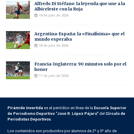
Alfredo Di Stéfano: la leyenda que une a la
Albiceleste con la Roja
18 de julio de 2026
Argentina-España: la «Finalísima» que el
mundo esperaba
18 de julio de 2026
Francia-Inglaterra: 90 minutos solo por el
honor
17 de julio de 2026
Pirámide Invertida
es el periódico en línea de la
Escuela Superior
de Periodismo Deportivo "José R. López Pájaro"
del
Círculo de
Periodistas Deportivos
.
Los contenidos son producidos por alumnos de 2º y 3º año de