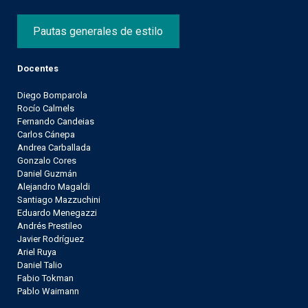
Pautas generales de estilo
Docentes
Diego Bomparola
Rocío Calmels
Fernando Candeias
Carlos Cánepa
Andrea Carballada
Gonzalo Cores
Daniel Guzmán
Alejandro Magaldi
Santiago Mazzuchini
Eduardo Menegazzi
Andrés Prestileo
Javier Rodríguez
Ariel Ruya
Daniel Talio
Fabio Tokman
Pablo Waimann