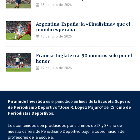
18 de julio de 2026
Argentina-España: la «Finalísima» que el
mundo esperaba
18 de julio de 2026
Francia-Inglaterra: 90 minutos solo por el
honor
17 de julio de 2026
Pirámide Invertida
es el periódico en línea de la
Escuela Superior
de Periodismo Deportivo "José R. López Pájaro"
del
Círculo de
Periodistas Deportivos
.
Los contenidos son producidos por alumnos de 2º y 3º año de
nuestra carrera de Periodismo Deportivo bajo la coordinación de
profesores de la Escuela.