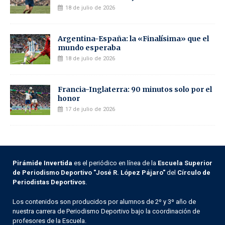
18 de julio de 2026
Argentina-España: la «Finalísima» que el
mundo esperaba
18 de julio de 2026
Francia-Inglaterra: 90 minutos solo por el
honor
17 de julio de 2026
Pirámide Invertida
es el periódico en línea de la
Escuela Superior
de Periodismo Deportivo "José R. López Pájaro"
del
Círculo de
Periodistas Deportivos
.
Los contenidos son producidos por alumnos de 2º y 3º año de
nuestra carrera de Periodismo Deportivo bajo la coordinación de
profesores de la Escuela.