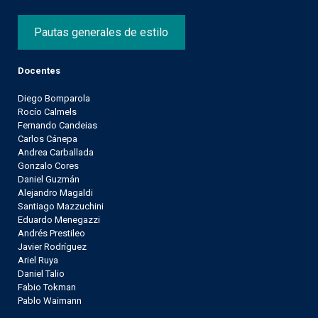
Pautas generales de estilo
Docentes
Diego Bomparola
Rocío Calmels
Fernando Candeias
Carlos Cánepa
Andrea Carballada
Gonzalo Cores
Daniel Guzmán
Alejandro Magaldi
Santiago Mazzuchini
Eduardo Menegazzi
Andrés Prestileo
Javier Rodríguez
Ariel Ruya
Daniel Talio
Fabio Tokman
Pablo Waimann