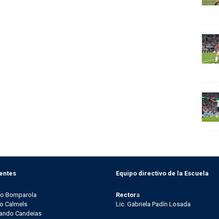
entes
Equipo directivo de la Escuela
go Bomparola
Rector
a
o Calmels
Lic. Gabriela Padín Losada
ando Candeias