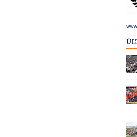
www.
ÚL