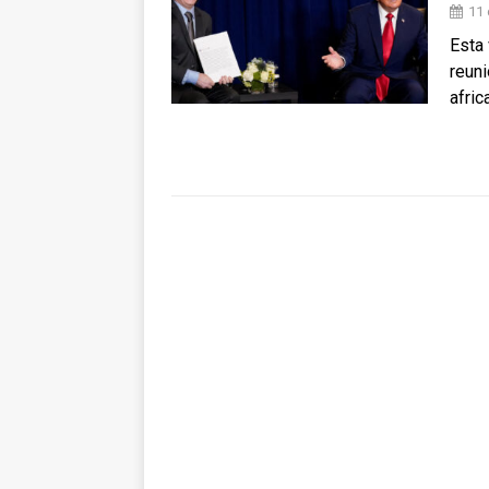
11 
Esta 
reuni
afric