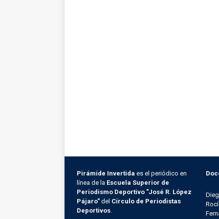
Pirámide Invertida
es el periódico en
Doc
línea de la
Escuela Superior de
Periodismo Deportivo "José R. López
Die
Pájaro"
del
Círculo de Periodistas
Rocí
Deportivos
.
Fern