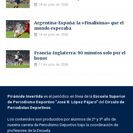
18 de julio de 2026
Argentina-España: la «Finalísima» que el
mundo esperaba
18 de julio de 2026
Francia-Inglaterra: 90 minutos solo por el
honor
17 de julio de 2026
Pirámide Invertida
es el periódico en línea de la
Escuela Superior
de Periodismo Deportivo "José R. López Pájaro"
del
Círculo de
Periodistas Deportivos
.
Los contenidos son producidos por alumnos de 2º y 3º año de
nuestra carrera de Periodismo Deportivo bajo la coordinación de
profesores de la Escuela.