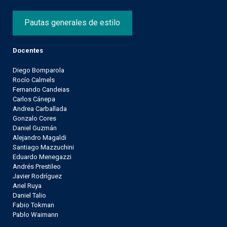
Pautas generales de estilo
Docentes
Diego Bomparola
Rocío Calmels
Fernando Candeias
Carlos Cánepa
Andrea Carballada
Gonzalo Cores
Daniel Guzmán
Alejandro Magaldi
Santiago Mazzuchini
Eduardo Menegazzi
Andrés Prestileo
Javier Rodríguez
Ariel Ruya
Daniel Talio
Fabio Tokman
Pablo Waimann