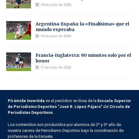
18 de julio de 2026
Argentina-España: la «Finalísima» que el
mundo esperaba
18 de julio de 2026
Francia-Inglaterra: 90 minutos solo por el
honor
17 de julio de 2026
Pirámide Invertida
es el periódico en línea de la
Escuela Superior
de Periodismo Deportivo "José R. López Pájaro"
del
Círculo de
Periodistas Deportivos
.
Los contenidos son producidos por alumnos de 2º y 3º año de
nuestra carrera de Periodismo Deportivo bajo la coordinación de
profesores de la Escuela.