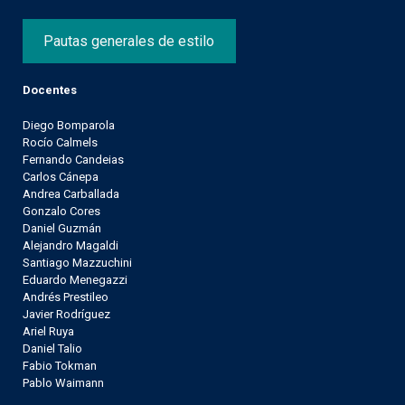
Pautas generales de estilo
Docentes
Diego Bomparola
Rocío Calmels
Fernando Candeias
Carlos Cánepa
Andrea Carballada
Gonzalo Cores
Daniel Guzmán
Alejandro Magaldi
Santiago Mazzuchini
Eduardo Menegazzi
Andrés Prestileo
Javier Rodríguez
Ariel Ruya
Daniel Talio
Fabio Tokman
Pablo Waimann