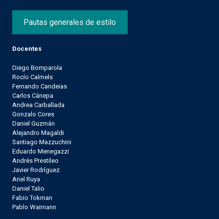
Pautas generales de estilo
Docentes
Diego Bomparola
Rocío Calmels
Fernando Candeias
Carlos Cánepa
Andrea Carballada
Gonzalo Cores
Daniel Guzmán
Alejandro Magaldi
Santiago Mazzuchini
Eduardo Menegazzi
Andrés Prestileo
Javier Rodríguez
Ariel Ruya
Daniel Talio
Fabio Tokman
Pablo Waimann