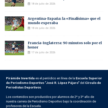
18 de julio de 2026
Argentina-España: la «Finalísima» que el
mundo esperaba
18 de julio de 2026
Francia-Inglaterra: 90 minutos solo por el
honor
17 de julio de 2026
Pirámide Invertida
es el periódico en línea de la
Escuela Superior
de Periodismo Deportivo "José R. López Pájaro"
del
Círculo de
Periodistas Deportivos
.
Los contenidos son producidos por alumnos de 2º y 3º año de
nuestra carrera de Periodismo Deportivo bajo la coordinación de
profesores de la Escuela.