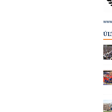
www.
ÚL