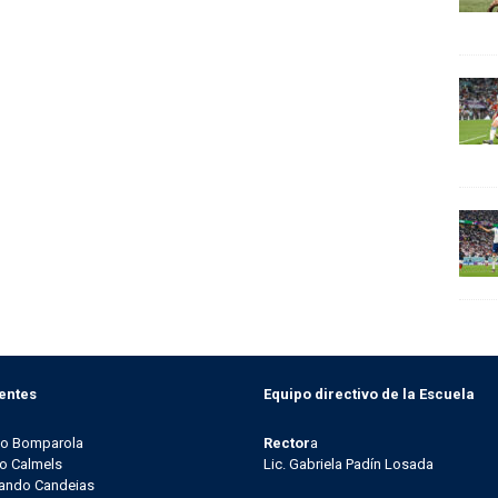
entes
Equipo directivo de la Escuela
go Bomparola
Rector
a
o Calmels
Lic. Gabriela Padín Losada
ando Candeias