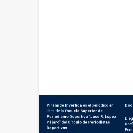
Pirámide Invertida
es el periódico en
Doc
línea de la
Escuela Superior de
Periodismo Deportivo "José R. López
Die
Pájaro"
del
Círculo de Periodistas
Rocí
Deportivos
.
Fern