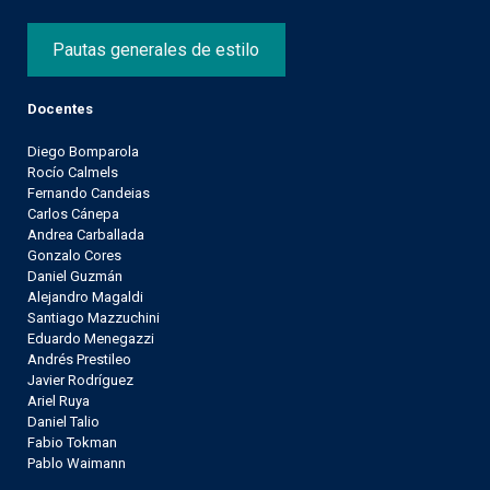
Pautas generales de estilo
Docentes
Diego Bomparola
Rocío Calmels
Fernando Candeias
Carlos Cánepa
Andrea Carballada
Gonzalo Cores
Daniel Guzmán
Alejandro Magaldi
Santiago Mazzuchini
Eduardo Menegazzi
Andrés Prestileo
Javier Rodríguez
Ariel Ruya
Daniel Talio
Fabio Tokman
Pablo Waimann