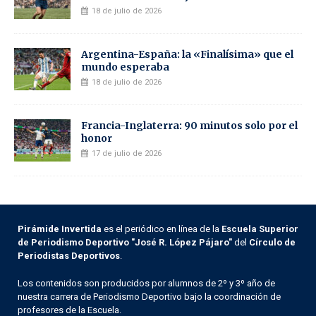
18 de julio de 2026
Argentina-España: la «Finalísima» que el
mundo esperaba
18 de julio de 2026
Francia-Inglaterra: 90 minutos solo por el
honor
17 de julio de 2026
Pirámide Invertida
es el periódico en línea de la
Escuela Superior
de Periodismo Deportivo "José R. López Pájaro"
del
Círculo de
Periodistas Deportivos
.
Los contenidos son producidos por alumnos de 2º y 3º año de
nuestra carrera de Periodismo Deportivo bajo la coordinación de
profesores de la Escuela.