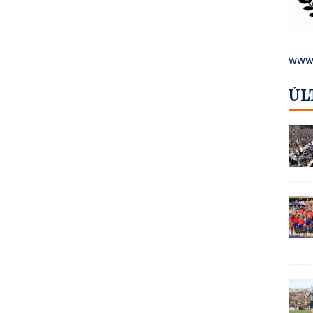
www.
ÚL