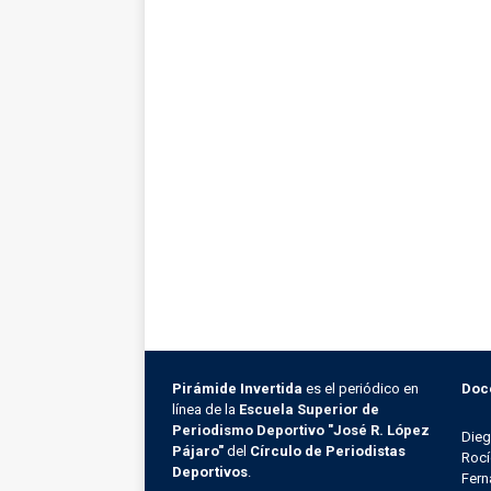
Pirámide Invertida
es el periódico en
Doc
línea de la
Escuela Superior de
Periodismo Deportivo "José R. López
Die
Pájaro"
del
Círculo de Periodistas
Rocí
Deportivos
.
Fern