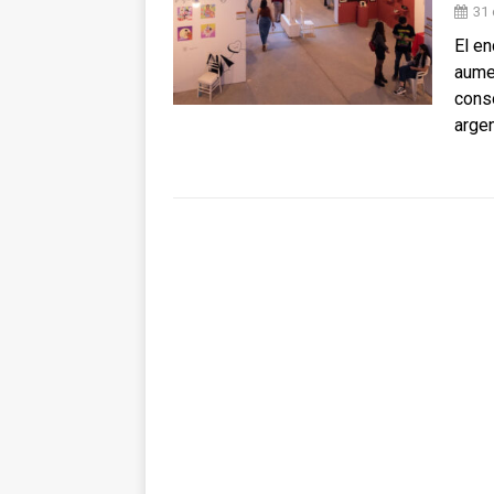
31
El en
aume
conso
argen