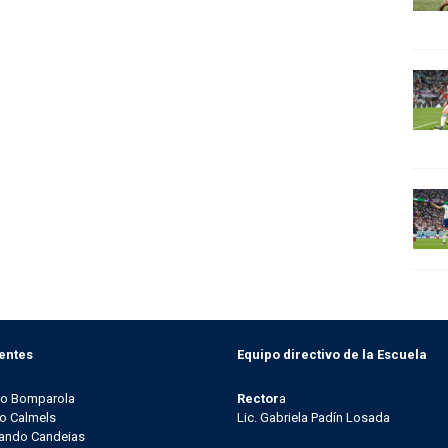
entes
Equipo directivo de la Escuela
go Bomparola
Rector
a
o Calmels
Lic. Gabriela Padín Losada
ando Candeias