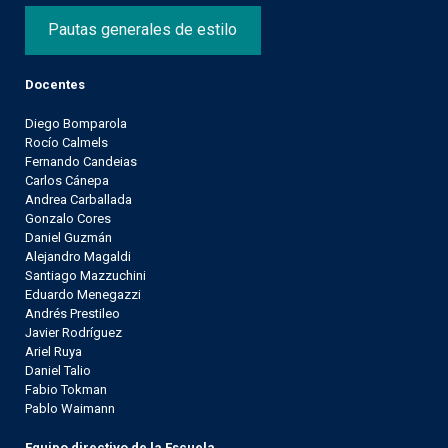
Pautas generales de estilo
Docentes
Diego Bomparola
Rocío Calmels
Fernando Candeias
Carlos Cánepa
Andrea Carballada
Gonzalo Cores
Daniel Guzmán
Alejandro Magaldi
Santiago Mazzuchini
Eduardo Menegazzi
Andrés Prestileo
Javier Rodríguez
Ariel Ruya
Daniel Talio
Fabio Tokman
Pablo Waimann
Equipo directivo de la Escuela