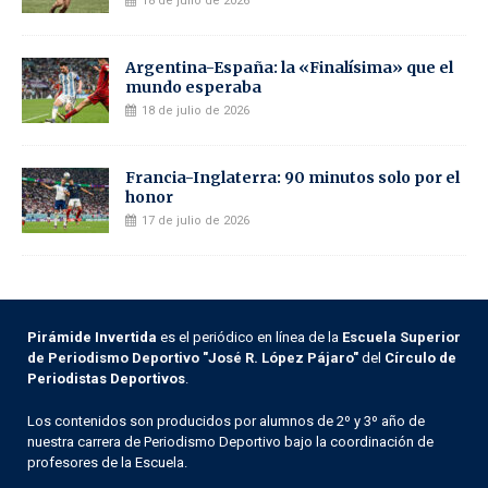
18 de julio de 2026
Argentina-España: la «Finalísima» que el
mundo esperaba
18 de julio de 2026
Francia-Inglaterra: 90 minutos solo por el
honor
17 de julio de 2026
Pirámide Invertida
es el periódico en línea de la
Escuela Superior
de Periodismo Deportivo "José R. López Pájaro"
del
Círculo de
Periodistas Deportivos
.
Los contenidos son producidos por alumnos de 2º y 3º año de
nuestra carrera de Periodismo Deportivo bajo la coordinación de
profesores de la Escuela.