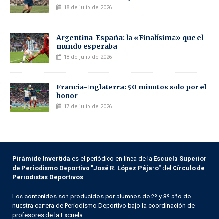
18 de julio de 2026
Argentina-España: la «Finalísima» que el
mundo esperaba
18 de julio de 2026
Francia-Inglaterra: 90 minutos solo por el
honor
17 de julio de 2026
Pirámide Invertida
es el periódico en línea de la
Escuela Superior
de Periodismo Deportivo "José R. López Pájaro"
del
Círculo de
Periodistas Deportivos
.
Los contenidos son producidos por alumnos de 2º y 3º año de
nuestra carrera de Periodismo Deportivo bajo la coordinación de
profesores de la Escuela.