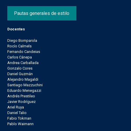
Pautas generales de estilo
Docentes
Diego Bomparola
Rocío Calmels
Fernando Candeias
Carlos Cánepa
Andrea Carballada
Gonzalo Cores
Daniel Guzmán
Alejandro Magaldi
Santiago Mazzuchini
Eduardo Menegazzi
Andrés Prestileo
Javier Rodríguez
Ariel Ruya
Daniel Talio
Fabio Tokman
Pablo Waimann