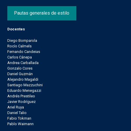
Pautas generales de estilo
Docentes
Diego Bomparola
Rocío Calmels
Fernando Candeias
Carlos Cánepa
Andrea Carballada
Gonzalo Cores
Daniel Guzmán
Alejandro Magaldi
Santiago Mazzuchini
Eduardo Menegazzi
Andrés Prestileo
Javier Rodríguez
Ariel Ruya
Daniel Talio
Fabio Tokman
Pablo Waimann