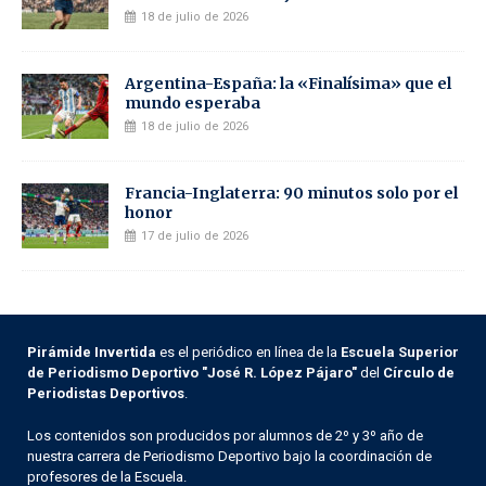
18 de julio de 2026
Argentina-España: la «Finalísima» que el
mundo esperaba
18 de julio de 2026
Francia-Inglaterra: 90 minutos solo por el
honor
17 de julio de 2026
Pirámide Invertida
es el periódico en línea de la
Escuela Superior
de Periodismo Deportivo "José R. López Pájaro"
del
Círculo de
Periodistas Deportivos
.
Los contenidos son producidos por alumnos de 2º y 3º año de
nuestra carrera de Periodismo Deportivo bajo la coordinación de
profesores de la Escuela.