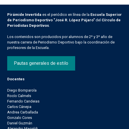
Pirámide Invertida
es el periódico en línea de la
Escuela Superior
de Periodismo Deportivo "José R. López Pájaro"
del
Círculo de
Periodistas Deportivos
.
Los contenidos son producidos por alumnos de 2º y 3º año de
nuestra carrera de Periodismo Deportivo bajo la coordinación de
profesores de la Escuela.
Pautas generales de estilo
Docentes
Diego Bomparola
Rocío Calmels
Fernando Candeias
Carlos Cánepa
Andrea Carballada
Gonzalo Cores
Daniel Guzmán
Alejandro Magaldi